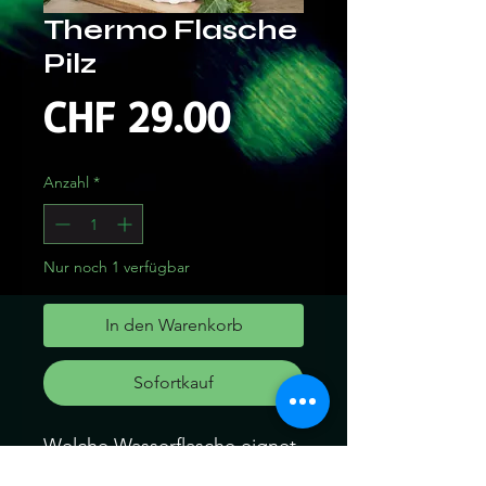
Thermo Flasche
Pilz
Preis
CHF 29.00
Anzahl
*
Nur noch 1 verfügbar
In den Warenkorb
Sofortkauf
Welche Wasserflasche eignet
sich besser, um bei langen