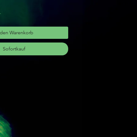
r
 den Warenkorb
Sofortkauf