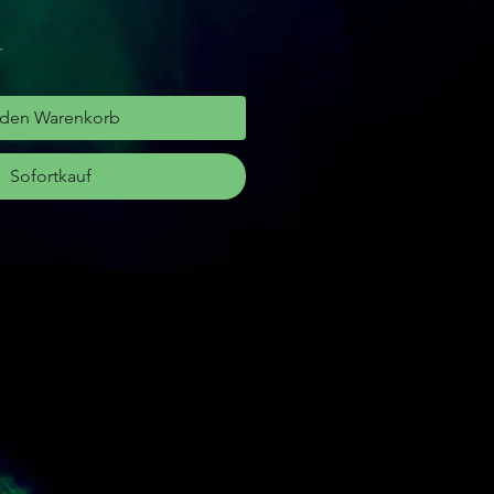
r
 den Warenkorb
Sofortkauf