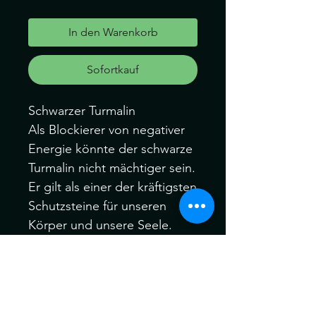
In den Warenkorb
Sofortkauf
Schwarzer Turmalin
Als Blockierer von negativer
Energie könnte der schwarze
Turmalin nicht mächtiger sein.
Er gilt als einer der kräftigsten
Schutzsteine für unseren
Körper und unsere Seele.
Wünsche und Lebensziele
sollen mit ihm in Erfüllung
gehen, soweit man sein
Selbstwertgefühl unter