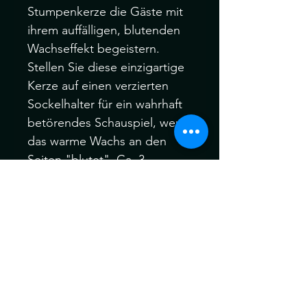
Stumpenkerze die Gäste mit
ihrem auffälligen, blutenden
Wachseffekt begeistern.
Stellen Sie diese einzigartige
Kerze auf einen verzierten
Sockelhalter für ein wahrhaft
betörendes Schauspiel, wenn
das warme Wachs an den
Seiten "blutet". Ca. 3
Stunden Gesamtbrenndauer.
Unparfümiertes Paraffinwachs.
Schützen Sie Oberflächen vor
dem Abbrennen und lassen
Sie brennende Kerzen
niemals unbeaufsichtigt.
Entworfen von Something