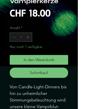
Vampierkerze
Preis
CHF 18.00
Anzahl
*
Nur noch 1 verfügbar
In den Warenkorb
Sofortkauf
Von Candle-Light-Dinners bis
hin zu unheimlicher
Stimmungsbeleuchtung wird
unsere kleine Vampirblut-