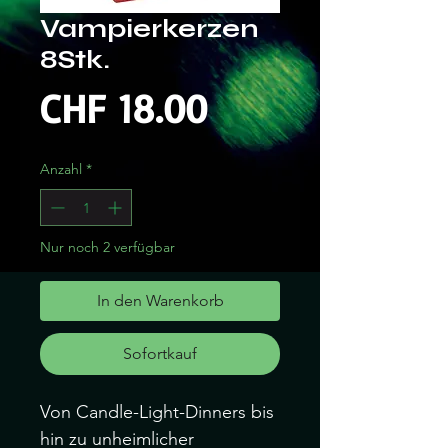
Vampierkerzen
8Stk.
Preis
CHF 18.00
Anzahl
*
Nur noch 2 verfügbar
In den Warenkorb
Sofortkauf
Von Candle-Light-Dinners bis
hin zu unheimlicher