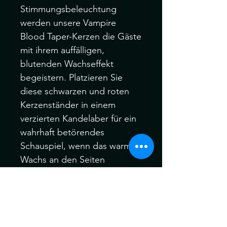
Stimmungsbeleuchtung
werden unsere Vampire
Blood Taper-Kerzen die Gäste
mit ihrem auffälligen,
blutenden Wachseffekt
begeistern. Platzieren Sie
diese schwarzen und roten
Kerzenständer in einem
verzierten Kandelaber für ein
wahrhaft betörendes
Schauspiel, wenn das warme
Wachs an den Seiten
"blutet". Verkauft in Kartons
mit 8 Stück. Ca. 2 Stunden
Brenndauer pro Kerze.
Unparfümiertes Paraffinwachs.