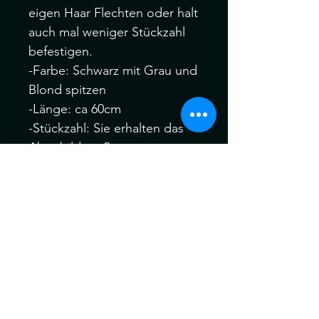
eigen Haar Flechten oder halt
auch mal weniger Stückzahl
befestigen.
-Farbe: Schwarz mit Grau und
Blond spitzen
-Länge: ca 60cm
-Stückzahl: Sie erhalten das
Abgebildete Set.
-6Braids und 6 Dreads ( also
6Double Ended)
-Handgehäkelte synthetische
Dreadlocks.
-Material: Kanekalon Hair
Ich behandle alle meine
Dreads vor dem Versand für
maximale Weichheit , Komfort