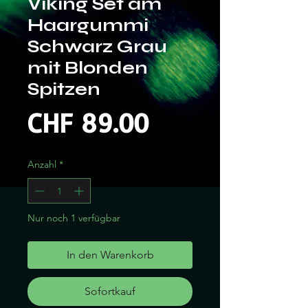
Viking Set am
Haargummi
Schwarz Grau
mit Blonden
Spitzen
Preis
CHF 89.00
Anzahl
*
Nur noch 1 verfügbar
In den Warenkorb
Sofortkauf