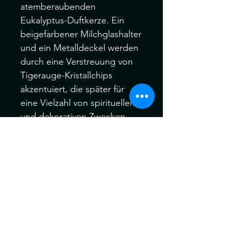
atemberaubenden
Eukalyptus-Duftkerze. Ein
beigefarbener Milchglashalter
und ein Metalldeckel werden
durch eine Verstreuung von
Tigerauge-Kristallchips
akzentuiert, die später für
eine Vielzahl von spirituellen
und dekorativen Zwecken
wiederverwendet werden
können. Paraffin. Kristalle
lösen sich mit der Zeit aus
dem Wachs. Ungefähre
Brenndauer von 25 Stunden.
Bitte seien Sie vorsichtig beim
Abbrennen und lassen Sie
brennende Kerzen niemals