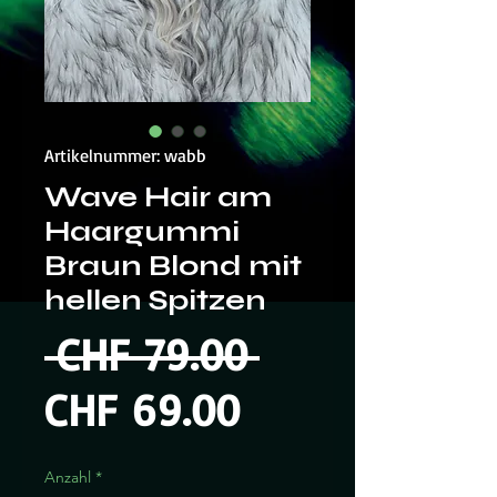
Artikelnummer: wabb
Wave Hair am
Haargummi
Braun Blond mit
hellen Spitzen
Standardpre
 CHF 79.00 
Sale-
CHF 69.00
Preis
Anzahl
*