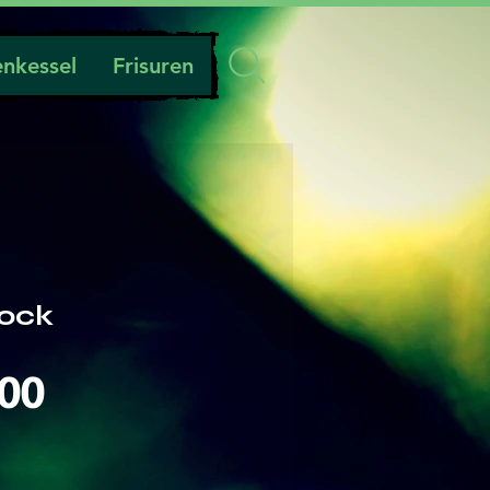
nkessel
Frisuren
ock
Preis
.00