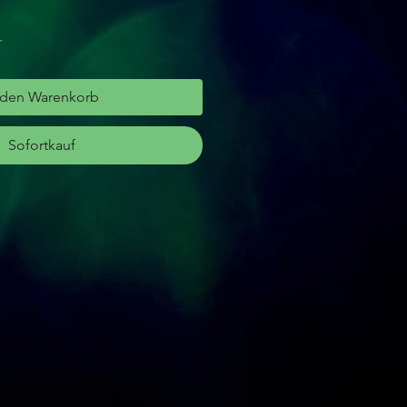
r
 den Warenkorb
Sofortkauf