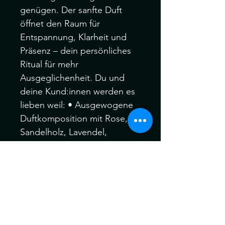
genügen. Der sanfte Duft
öffnet den Raum für
Entspannung, Klarheit und
Präsenz – dein persönliches
Ritual für mehr
Ausgeglichenheit. Du und
deine Kund:innen werden es
lieben weil: • Ausgewogene
Duftkomposition mit Rose,
Sandelholz, Lavendel,
Zitrusnoten & Mimose •
Unterstützt Fokus, Erdung
und emotionale Balance •
Beruhigt bei Stress,
Nervosität und innerer
Unruhe • Alkoholfrei,