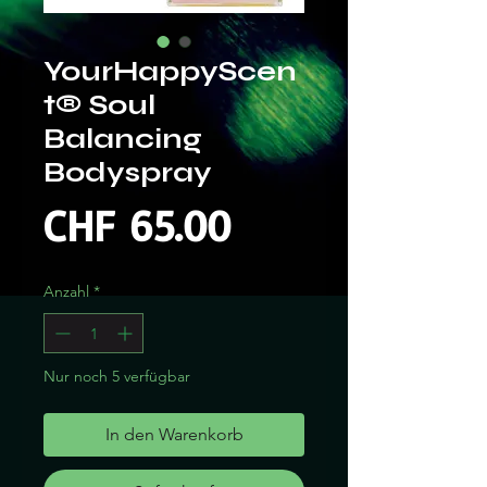
YourHappyScen
t® Soul
Balancing
Bodyspray
Preis
CHF 65.00
Anzahl
*
Nur noch 5 verfügbar
In den Warenkorb