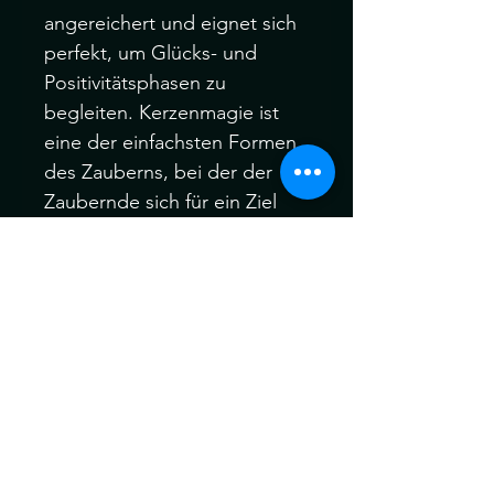
angereichert und eignet sich
perfekt, um Glücks- und
Positivitätsphasen zu
begleiten. Kerzenmagie ist
eine der einfachsten Formen
des Zauberns, bei der der
Zaubernde sich für ein Ziel
entscheidet, das Endergebnis
visualisiert und die Absicht
konzentriert, dieses Ergebnis
zu manifestieren. Verpackt in
einem Milchglasgefäß mit
Korkdeckel, zieht diese Kerze
alles Göttliche an, egal ob sie
als Dekoration oder als
rituelles Werkzeug verwendet